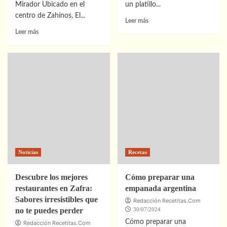
Mirador Ubicado en el
un platillo...
centro de Zahínos, El...
Leer
Leer más
más
Leer
Leer más
sobre
más
Receta
sobre
de
Descubre
arepas
los
venezolanas
mejores
restaurantes
en
Zahínos:
una
experiencia
gastronómica
inolvidable
Noticias
Recetas
Descubre los mejores
Cómo preparar una
restaurantes en Zafra:
empanada argentina
Sabores irresistibles que
Redacción Recetitas.Com
no te puedes perder
30/07/2024
Cómo preparar una
Redacción Recetitas.Com