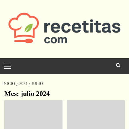
Saltar
al
contenido
Menú
principal
INICIO
2024
JULIO
Mes:
julio 2024