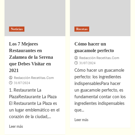
Noticias
Recetas
Los 7 Mejores
Cómo hacer un
Restaurantes en
guacamole perfecto
Zalamea de la Serena
Redacción Recetitas.Com
que Debes Visitar en
31/07/2024
2021
Cómo hacer un guacamole
perfecto: los ingredientes
Redacción Recetitas.Com
31/07/2024
indispensablesPara hacer
1. Restaurante La
un guacamole perfecto, es
PlazaRestaurante La Plaza
fundamental contar con los
El Restaurante La Plaza es
ingredientes indispensables
un lugar emblemático en el
que...
corazón de la ciudad,...
Leer
Leer más
más
Leer
Leer más
sobre
más