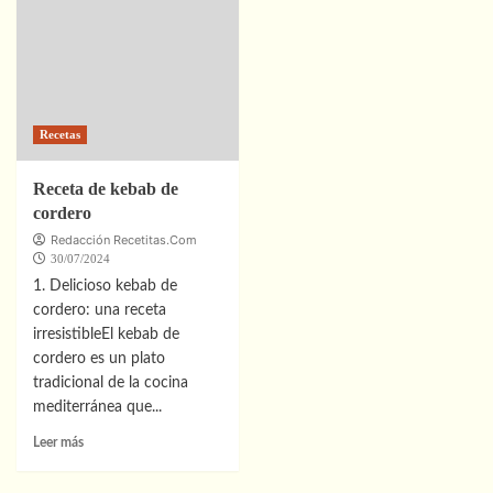
Villarta
en
de
Villar
los
del
Montes:
Rey:
¡Descubre
Descubre
los
Dónde
Recetas
Sabores
Degustar
de
lo
la
Mejor
Receta de kebab de
Gastronomía
de
cordero
Local!
la
Redacción Recetitas.Com
Gastronomía
30/07/2024
Local
1. Delicioso kebab de
cordero: una receta
irresistibleEl kebab de
cordero es un plato
tradicional de la cocina
mediterránea que...
Leer
Leer más
más
sobre