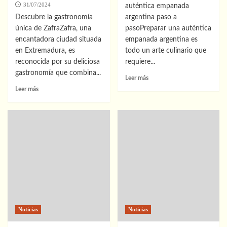
31/07/2024
auténtica empanada
Descubre la gastronomía
argentina paso a
única de ZafraZafra, una
pasoPreparar una auténtica
encantadora ciudad situada
empanada argentina es
en Extremadura, es
todo un arte culinario que
reconocida por su deliciosa
requiere...
gastronomía que combina...
Leer
Leer más
más
Leer
Leer más
sobre
más
Cómo
sobre
preparar
Descubre
una
los
empanada
mejores
argentina
restaurantes
en
Zafra:
Sabores
irresistibles
que
no
Noticias
Noticias
te
puedes