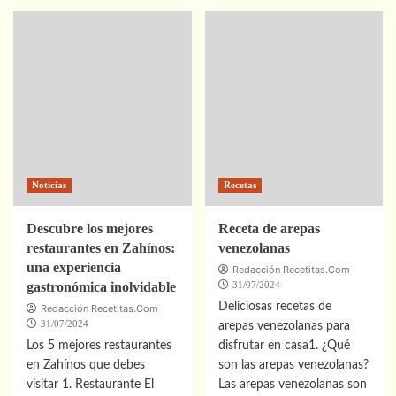
Cómo
sobre
hacer
Los
un
7
guacamole
Mejores
perfecto
Restaurantes
en
Zalamea
de
la
Serena
que
Noticias
Recetas
Debes
Visitar
en
Descubre los mejores
Receta de arepas
2021
restaurantes en Zahínos:
venezolanas
una experiencia
Redacción Recetitas.Com
gastronómica inolvidable
31/07/2024
Deliciosas recetas de
Redacción Recetitas.Com
31/07/2024
arepas venezolanas para
Los 5 mejores restaurantes
disfrutar en casa1. ¿Qué
en Zahínos que debes
son las arepas venezolanas?
visitar 1. Restaurante El
Las arepas venezolanas son