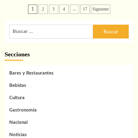
Receta
Paginación
de
2
3
4
17
Siguiente
1
…
kebab
de
de
cordero
entradas
Buscar:
Secciones
Bares y Restaurantes
Bebidas
Cultura
Gastronomía
Nacional
Noticias