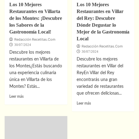
perder
Los 10 Mejores
Los 10 Mejores
Restaurantes en Villarta
Restaurantes en Villar
de los Montes: ¡Descubre
del Rey: Descubre
los Sabores de la
Dónde Degustar lo
Gastronomía Local!
Mejor de la Gastronomía
Local
Redacción Recetitas.Com
30/07/2024
Redacción Recetitas.Com
30/07/2024
Descubre los mejores
restaurantes en Villarta de
Descubre los mejores
los Montes¿Estás buscando
restaurantes en Villar del
una experiencia culinaria
ReyEn Villar del Rey
única en Villarta de los
encontrarás una gran
Montes? Estás...
variedad de restaurantes
que ofrecen deliciosas...
Leer
Leer más
más
Leer
Leer más
sobre
más
Los
sobre
10
Los
Mejores
10
Restaurantes
Mejores
en
Restaurantes