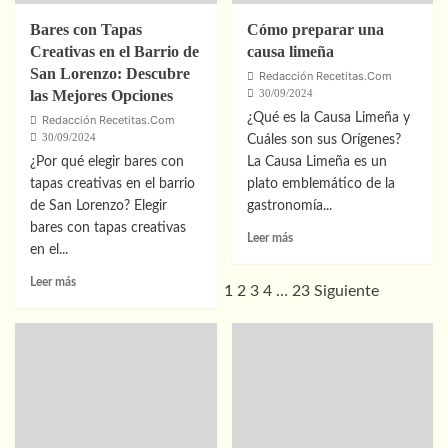
Bares con Tapas
Cómo preparar una
Creativas en el Barrio de
causa limeña
San Lorenzo: Descubre
Redacción Recetitas.Com
las Mejores Opciones
30/09/2024
¿Qué es la Causa Limeña y
Redacción Recetitas.Com
30/09/2024
Cuáles son sus Orígenes?
¿Por qué elegir bares con
La Causa Limeña es un
tapas creativas en el barrio
plato emblemático de la
de San Lorenzo? Elegir
gastronomía...
bares con tapas creativas
Leer
Leer más
en el...
más
sobre
Leer
Leer más
1
2
3
4
…
23
Siguiente
Cómo
más
preparar
sobre
una
Bares
causa
con
limeña
Tapas
Creativas
en
el