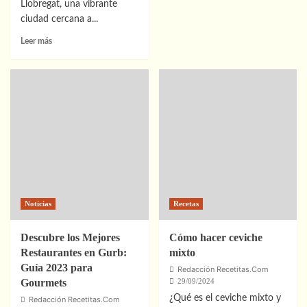
Receta
Llobregat, una vibrante
de
ciudad cercana a...
ají
Leer
Leer más
de
más
gallina
sobre
Descubre
los
Mejores
Restaurantes
en
Hospitalet
de
Llobregat:
Guía
2023
Noticias
Recetas
Descubre los Mejores
Cómo hacer ceviche
Restaurantes en Gurb:
mixto
Guía 2023 para
Redacción Recetitas.Com
Gourmets
29/09/2024
¿Qué es el ceviche mixto y
Redacción Recetitas.Com