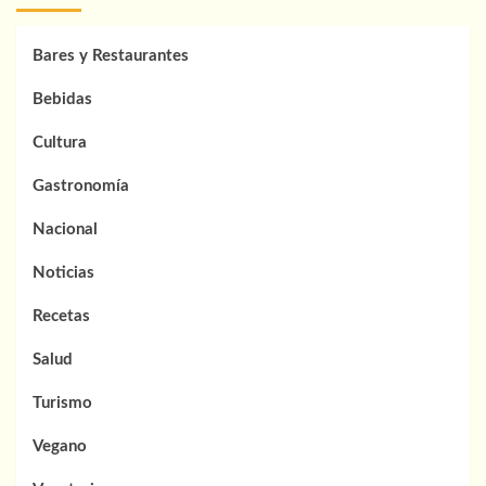
Remedios:
Descubre
los
Bares y Restaurantes
Mejores
Sitios
Bebidas
para
Disfrutar
Cultura
Gastronomía
Nacional
Noticias
Recetas
Salud
Turismo
Vegano