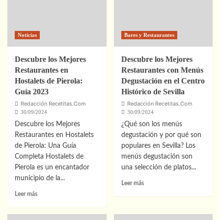
Barrio
de
San
Lorenzo:
Noticias
Bares y Restaurantes
Descubre
las
Mejores
Descubre los Mejores
Descubre los Mejores
Opciones
Restaurantes en
Restaurantes con Menús
Hostalets de Pierola:
Degustación en el Centro
Guía 2023
Histórico de Sevilla
Redacción Recetitas.Com
Redacción Recetitas.Com
30/09/2024
30/09/2024
Descubre los Mejores
¿Qué son los menús
Restaurantes en Hostalets
degustación y por qué son
de Pierola: Una Guía
populares en Sevilla? Los
Completa Hostalets de
menús degustación son
Pierola es un encantador
una selección de platos...
municipio de la...
Leer
Leer más
más
Leer
Leer más
sobre
más
Descubre
sobre
los