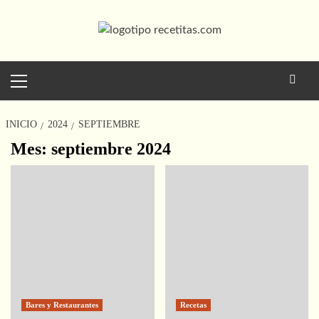
Saltar
al
contenido
Menú
principal
INICIO
2024
SEPTIEMBRE
Mes:
septiembre 2024
Paginación
de
entradas
Bares y Restaurantes
Recetas