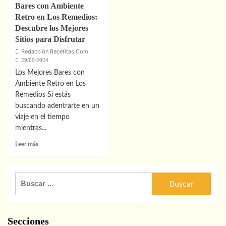
Bares con Ambiente
Retro en Los Remedios:
Descubre los Mejores
Sitios para Disfrutar
Redacción Recetitas.Com
29/09/2024
Los Mejores Bares con
Ambiente Retro en Los
Remedios Si estás
buscando adentrarte en un
viaje en el tiempo
mientras...
Leer
Leer más
más
sobre
Bares
Buscar:
con
Ambiente
Retro
en
Secciones
Los