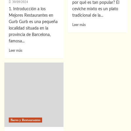
30/09/2024
por qué es tan popular? El
1. Introducción a los
ceviche mixto es un plato
Mejores Restaurantes en
tradicional de la...
Gurb Gurb es una pequeña
Leer
Leer más
localidad situada en la
más
provincia de Barcelona,
sobre
Cómo
famosa...
hacer
Leer
Leer más
ceviche
más
mixto
sobre
Descubre
los
Mejores
Restaurantes
en
Gurb:
Guía
2023
para
Gourmets
Bares y Restaurantes