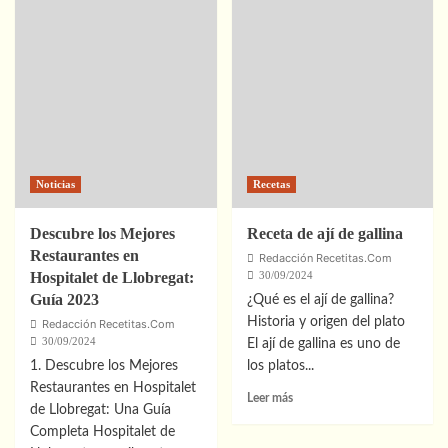
Descubre
Mejores
los
Restaurantes
Mejores
con
Restaurantes
Menús
en
Degustación
Hostalets
en
de
el
Pierola:
Centro
Guía
Histórico
2023
Noticias
Recetas
de
Sevilla
Descubre los Mejores
Receta de ají de gallina
Restaurantes en
Redacción Recetitas.Com
Hospitalet de Llobregat:
30/09/2024
Guía 2023
¿Qué es el ají de gallina?
Historia y origen del plato
Redacción Recetitas.Com
30/09/2024
El ají de gallina es uno de
1. Descubre los Mejores
los platos...
Restaurantes en Hospitalet
Leer
Leer más
de Llobregat: Una Guía
más
Completa Hospitalet de
sobre