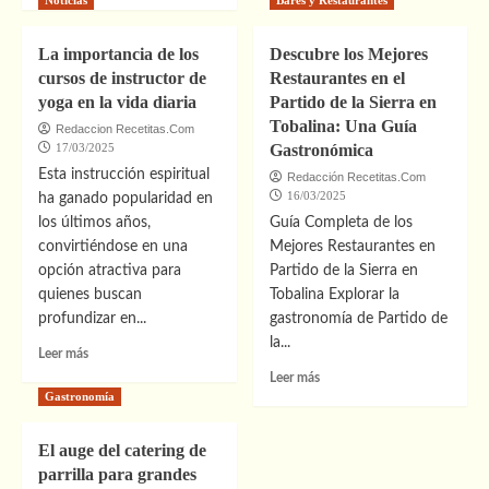
diseño
sobre
con
Descubre
isla
La importancia de los
Descubre los Mejores
los
central
cursos de instructor de
Restaurantes en el
Mejores
un
yoga en la vida diaria
Partido de la Sierra en
Restaurantes
espacio
con
Tobalina: Una Guía
Redaccion Recetitas.Com
funcional
Platos
17/03/2025
Gastronómica
y
Creativos
estético
Esta instrucción espiritual
Redacción Recetitas.Com
en
16/03/2025
ha ganado popularidad en
San
los últimos años,
Guía Completa de los
Sebastián
convirtiéndose en una
Mejores Restaurantes en
2023
opción atractiva para
Partido de la Sierra en
quienes buscan
Tobalina Explorar la
profundizar en...
gastronomía de Partido de
la...
Leer
Leer más
más
Leer
Leer más
sobre
más
Gastronomía
La
sobre
importancia
Descubre
El auge del catering de
de
los
parrilla para grandes
los
Mejores