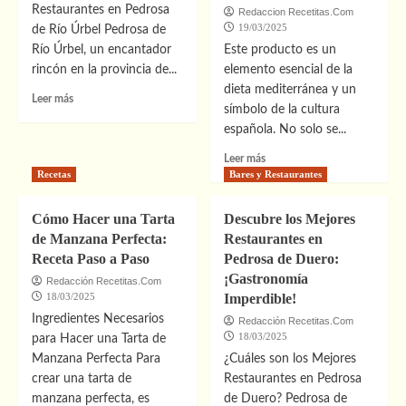
Restaurantes en Pedrosa
Redaccion Recetitas.Com
19/03/2025
de Río Úrbel Pedrosa de
Río Úrbel, un encantador
Este producto es un
rincón en la provincia de...
elemento esencial de la
dieta mediterránea y un
Leer
Leer más
símbolo de la cultura
más
española. No solo se...
sobre
¡Sabores
Leer
Leer más
Inolvidables!
más
Recetas
Bares y Restaurantes
sobre
Aceite
Cómo Hacer una Tarta
Descubre los Mejores
de
de Manzana Perfecta:
Restaurantes en
oliva
Receta Paso a Paso
Pedrosa de Duero:
virgen
¡Gastronomía
extra
Redacción Recetitas.Com
un
18/03/2025
Imperdible!
tesoro
Ingredientes Necesarios
Redacción Recetitas.Com
de
18/03/2025
para Hacer una Tarta de
tradición
Manzana Perfecta Para
¿Cuáles son los Mejores
y
crear una tarta de
Restaurantes en Pedrosa
sabor
en
manzana perfecta, es
de Duero? Pedrosa de