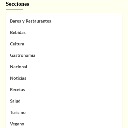
Secciones
y
su
impacto
Bares y Restaurantes
en
la
gastronomía
Bebidas
Cultura
Gastronomía
Nacional
Noticias
Recetas
Salud
Turismo
Vegano