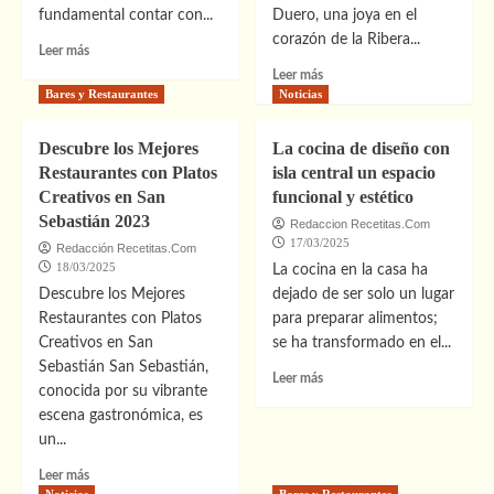
Madrid
fundamental contar con...
Duero, una joya en el
corazón de la Ribera...
Leer
Leer más
más
Leer
Leer más
sobre
más
Bares y Restaurantes
Noticias
Cómo
sobre
Hacer
Descubre
Descubre los Mejores
La cocina de diseño con
una
los
Restaurantes con Platos
isla central un espacio
Tarta
Mejores
Creativos en San
de
funcional y estético
Restaurantes
Manzana
Sebastián 2023
en
Redaccion Recetitas.Com
Perfecta:
Pedrosa
17/03/2025
Redacción Recetitas.Com
Receta
de
18/03/2025
La cocina en la casa ha
Paso
Duero:
Descubre los Mejores
dejado de ser solo un lugar
a
¡Gastronomía
Restaurantes con Platos
para preparar alimentos;
Paso
Imperdible!
Creativos en San
se ha transformado en el...
Sebastián San Sebastián,
Leer
Leer más
conocida por su vibrante
más
escena gastronómica, es
sobre
La
un...
cocina
Leer
Leer más
de
más
Noticias
Bares y Restaurantes