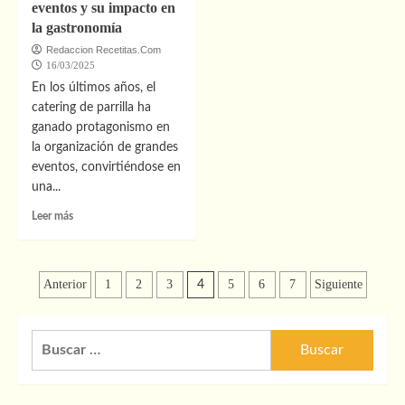
eventos y su impacto en
cursos
Restaurantes
de
la gastronomía
en
instructor
el
Redaccion Recetitas.Com
de
Partido
16/03/2025
yoga
de
En los últimos años, el
en
la
catering de parrilla ha
la
Sierra
vida
ganado protagonismo en
en
diaria
Tobalina:
la organización de grandes
Una
eventos, convirtiéndose en
Guía
una...
Gastronómica
Leer
Leer más
más
sobre
El
Paginación
auge
Anterior
1
2
3
5
6
7
Siguiente
4
del
de
catering
de
entradas
Buscar:
parrilla
para
grandes
eventos