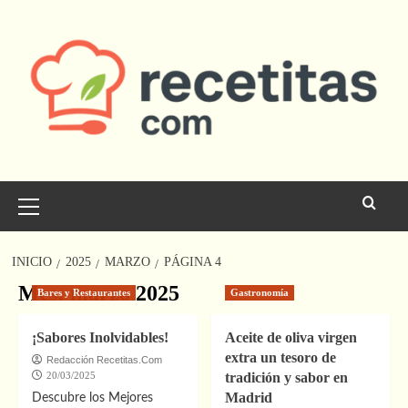
Saltar
al
contenido
Menú
principal
INICIO
2025
MARZO
PÁGINA 4
Mes:
marzo 2025
Bares y Restaurantes
Gastronomía
¡Sabores Inolvidables!
Aceite de oliva virgen
extra un tesoro de
Redacción Recetitas.Com
20/03/2025
tradición y sabor en
Madrid
Descubre los Mejores