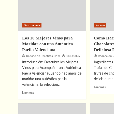
Gastronomía
Recetas
Los 10 Mejores Vinos para
Cómo Hace
Maridar con una Auténtica
Chocolate:
Paella Valenciana
Deliciosa 
Redacción Recetitas.Com
Redacción 
31/03/2025
Introducción: Descubre los Mejores
Ingredientes
Vinos para Acompañar una Auténtica
Trufas de Ch
Paella ValencianaCuando hablamos de
trufas de ch
maridar una auténtica paella
delicia que n
valenciana, la selección...
Leer
Leer más
más
Leer
Leer más
sobre
más
Cómo
sobre
Hacer
Los
Trufas
10