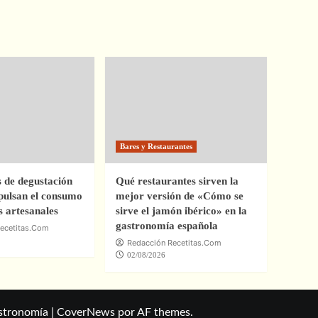
Bares y Restaurantes
s de degustación
Qué restaurantes sirven la
ulsan el consumo
mejor versión de «Cómo se
s artesanales
sirve el jamón ibérico» en la
gastronomía española
ecetitas.Com
Redacción Recetitas.Com
02/08/2026
astronomía
|
CoverNews
por AF themes.