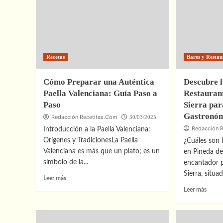
de
Mejores
Choco
Vinos
Recet
para
Fácil
Maridar
y
con
Delici
una
Recetas
Bares y Restau
Paso
Auténtica
a
Paella
Paso
Cómo Preparar una Auténtica
Valenciana
Descubre 
Paella Valenciana: Guía Paso a
Restaurant
Paso
Sierra par
Gastronóm
Redacción Recetitas.Com
30/03/2025
Redacción 
Introducción a la Paella Valenciana:
Orígenes y TradicionesLa Paella
¿Cuáles son 
Valenciana es más que un plato; es un
en Pineda de 
símbolo de la...
encantador p
Sierra, situad
Leer
Leer más
más
Leer
Leer más
sobre
más
Cómo
sobre
Preparar
Descu