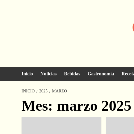
Saltar
al
contenido
Inicio
Noticias
Bebidas
Gastronomía
Recet
INICIO
2025
MARZO
Mes:
marzo 2025