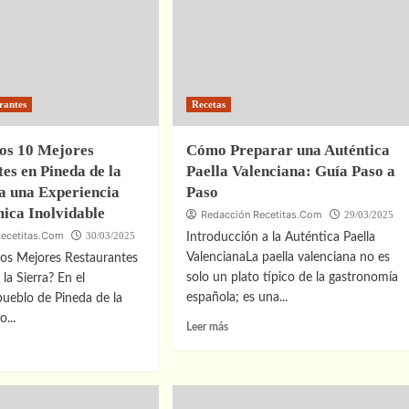
Bares
late:
con
a
Ambiente
Juvenil
en
osa
el
rantes
Recetas
Casco
Antiguo
los 10 Mejores
Cómo Preparar una Auténtica
es en Pineda de la
Paella Valenciana: Guía Paso a
a una Experiencia
Paso
ica Inolvidable
Redacción Recetitas.Com
29/03/2025
Recetitas.Com
30/03/2025
Introducción a la Auténtica Paella
ValencianaLa paella valenciana no es
los Mejores Restaurantes
solo un plato típico de la gastronomía
la Sierra? En el
española; es una...
ueblo de Pineda de la
o...
Leer
Leer más
más
sobre
Cómo
Preparar
bre