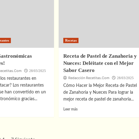
una
Auténtica
Paella
es
Valenciana:
urantes
Guía
Paso
a
a
rantes
Recetas
Paso
 Gastronómicas
Receta de Pastel de Zanahoria y
es!
Nueces: Deléitate con el Mejor
encia
Sabor Casero
Recetitas.Com
28/03/2025
onómica
Redacción Recetitas.Com
28/03/2025
los restaurantes en
dable
stacar? Los restaurantes
Cómo Hacer la Mejor Receta de Pastel
 se han convertido en un
de Zanahoria y Nueces Para lograr la
tronómico gracias...
mejor receta de pastel de zanahoria...
Leer
Leer más
más
sobre
ias
Receta
onómicas
de
ibles!
Pastel