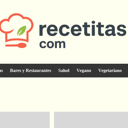
as
Bares y Restaurantes
Salud
Vegano
Vegetariano