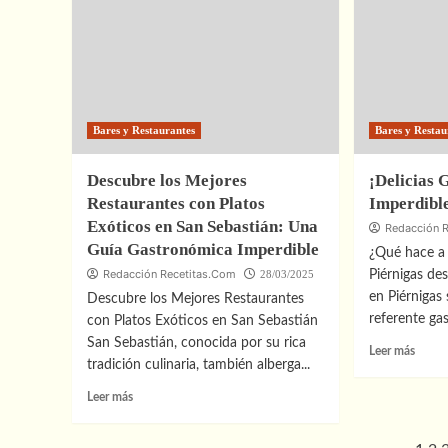
una
los
Auténtica
10
Paella
Mejor
Valenciana:
Resta
Guía
en
Paso
Pined
a
de
Bares y Restaurantes
Bares y Restau
Paso
la
Sierra
Descubre los Mejores
¡Delicias
para
una
Restaurantes con Platos
Imperdibl
Experi
Exóticos en San Sebastián: Una
Redacción 
Gastr
Guía Gastronómica Imperdible
¿Qué hace a 
Inolvi
Redacción Recetitas.Com
28/03/2025
Piérnigas de
en Piérnigas
Descubre los Mejores Restaurantes
referente gas
con Platos Exóticos en San Sebastián
San Sebastián, conocida por su rica
Leer
Leer más
tradición culinaria, también alberga...
más
sobre
Leer
Leer más
¡Delic
más
Gastr
sobre
Imperd