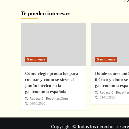
Paginación
1
2
Descubre
los
de
Te pueden interesar
Mejores
Restaurantes
entradas
con
Platos
Exóticos
en
San
Sebastián:
Una
Gastronomía
Gastronomía
Guía
Gastronómica
Imperdible
Cómo elegir productos para
Dónde comer auté
cocinar y cómo se sirve el
ibérico y cómo se 
jamón ibérico en la
gastronomía espa
gastronomía española
Redacción Recetit
04/08/2026
Redacción Recetitas.Com
06/08/2026
Copyright © Todos los derechos reserv