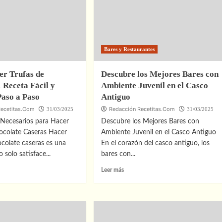
Bares y Restaurantes
r Trufas de
Descubre los Mejores Bares con
 Receta Fácil y
Ambiente Juvenil en el Casco
Paso a Paso
Antiguo
Recetitas.Com
Redacción Recetitas.Com
31/03/2025
31/03/2025
 Necesarios para Hacer
Descubre los Mejores Bares con
ocolate Caseras Hacer
Ambiente Juvenil en el Casco Antiguo
ocolate caseras es una
En el corazón del casco antiguo, los
o solo satisface...
bares con...
Leer
Leer más
más
sobre
Descubre
los
Mejores