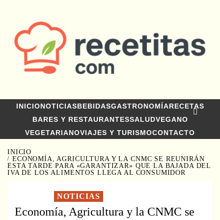
Saltar
al
contenido
INICIO
NOTICIAS
BEBIDAS
GASTRONOMÍA
RECETAS
BARES Y RESTAURANTES
SALUD
VEGANO
VEGETARIANO
VIAJES Y TURISMO
CONTACTO
INICIO
ECONOMÍA, AGRICULTURA Y LA CNMC SE REUNIRÁN
ESTA TARDE PARA «GARANTIZAR» QUE LA BAJADA DEL
IVA DE LOS ALIMENTOS LLEGA AL CONSUMIDOR
NOTICIAS
Economía, Agricultura y la CNMC se