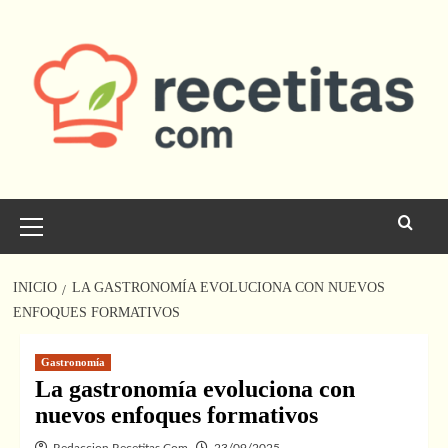
Saltar
al
contenido
Menú
principal
INICIO
LA GASTRONOMÍA EVOLUCIONA CON NUEVOS
ENFOQUES FORMATIVOS
Gastronomía
La gastronomía evoluciona con
nuevos enfoques formativos
Redaccion Recetitas.Com
23/09/2025