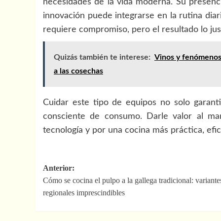
necesidades de la vida moderna. Su presenc
innovación puede integrarse en la rutina dia
requiere compromiso, pero el resultado lo just
Quizás también te interese:
Vinos y fenómenos 
a las cosechas
Cuidar este tipo de equipos no solo garanti
consciente de consumo. Darle valor al ma
tecnología y por una cocina más práctica, efic
Navegación
Anterior:
Cómo se cocina el pulpo a la gallega tradicional: variante
de
regionales imprescindibles
entradas