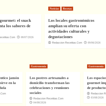
Noticias
Recetas
gourmet: el snack
Los locales gastronómicos
nta los sabores de
amplían su oferta con
actividades culturales y
degustaciones
ecetitas.Com
08/07/2026
Redaccion Recetitas.Com
09/06/2026
Gastronomía
Gastronomía
ntico jamón
Los postres artesanales a
Los espacio
sirve en la
domicilio transforman las
gourmet imp
ñola
celebraciones y reuniones
de producto
sociales
s.Com
Redaccion R
03/08/2026
Redaccion Recetitas.Com
04/08/2026