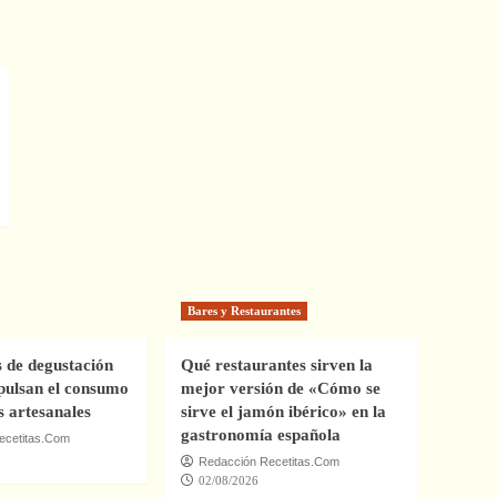
Bares y Restaurantes
s de degustación
Qué restaurantes sirven la
ulsan el consumo
mejor versión de «Cómo se
s artesanales
sirve el jamón ibérico» en la
gastronomía española
ecetitas.Com
Redacción Recetitas.Com
02/08/2026