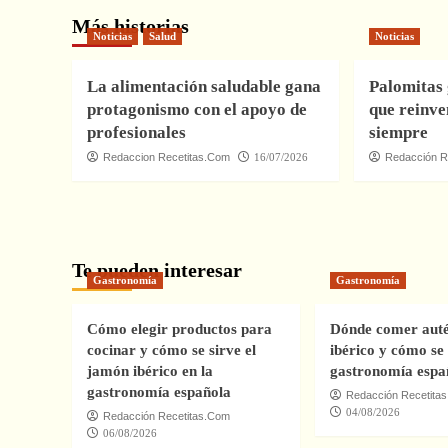
Más historias
Noticias
Salud
Noticias
La alimentación saludable gana
Palomitas 
protagonismo con el apoyo de
que reinve
profesionales
siempre
Redaccion Recetitas.Com
16/07/2026
Redacción R
Te pueden interesar
Gastronomía
Gastronomía
Cómo elegir productos para
Dónde comer auté
cocinar y cómo se sirve el
ibérico y cómo se 
jamón ibérico en la
gastronomía espa
gastronomía española
Redacción Recetita
04/08/2026
Redacción Recetitas.Com
06/08/2026