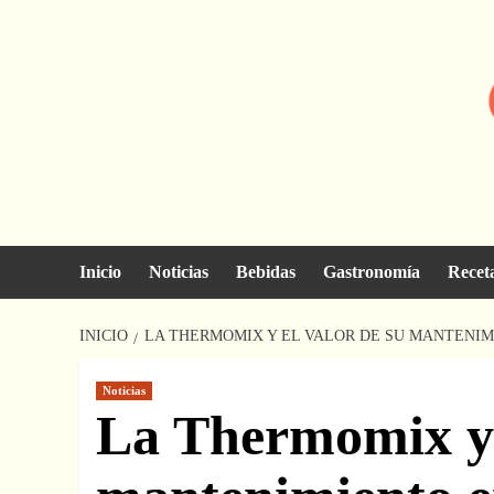
Saltar
al
contenido
Inicio
Noticias
Bebidas
Gastronomía
Recet
INICIO
LA THERMOMIX Y EL VALOR DE SU MANTENIM
Noticias
La Thermomix y 