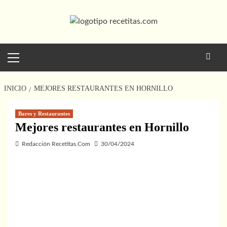
Saltar
al
contenido
Menú
principal
INICIO
MEJORES RESTAURANTES EN HORNILLO
Bares y Restaurantes
Mejores restaurantes en Hornillo
Redacción Recetitas.Com
30/04/2024