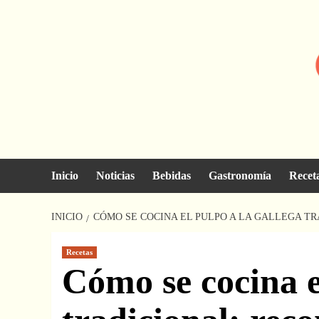
Saltar
al
contenido
Inicio
Noticias
Bebidas
Gastronomía
Recet
INICIO
CÓMO SE COCINA EL PULPO A LA GALLEGA TR
Recetas
Cómo se cocina e