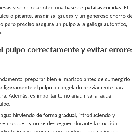
ruesas y se coloca sobre una base de
patatas cocidas
. El
ulce o picante, añadir sal gruesa y un generoso chorro d
lo pero preciso asegura un pulpo a la gallega auténtico,
a.
l pulpo correctamente y evitar errore
ndamental preparar bien el marisco antes de sumergirlo
r ligeramente el pulpo
o congelarlo previamente para
ura. Además, es importante no añadir sal al agua
ulpo.
l agua hirviendo
de forma gradual
, introduciendo y
se enrosquen y no se despeguen durante la cocción.
dio-bajo para asegurar una textura tierna y jugosa.