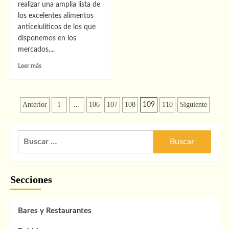
realizar una amplia lista de
los excelentes alimentos
anticelulíticos de los que
disponemos en los
mercados....
Leer
Leer más
más
sobre
Los
Paginación
alimentos
Anterior
1
106
107
108
110
Siguiente
…
109
perfectos
de
para
eliminar
entradas
Buscar:
celulitis
Secciones
Bares y Restaurantes