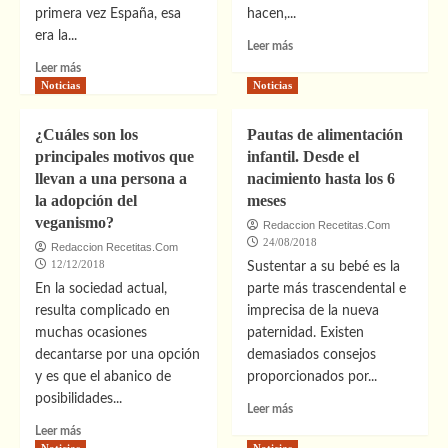
primera vez España, esa
hacen,...
entrada
para
era la...
Leer
Leer más
preservar
más
Leer
Leer más
mi
sobre
más
Noticias
Noticias
cultura
Vuelve
sobre
griega
el
Hostelería
¿Cuáles son los
Pautas de alimentación
jamón
con
principales motivos que
infantil. Desde el
a
la
llevan a una persona a
nacimiento hasta los 6
las
mejor
cestas
la adopción del
maquinaria,
meses
de
clave
veganismo?
Redaccion Recetitas.Com
Navidad
para
24/08/2018
Redaccion Recetitas.Com
el
12/12/2018
Sustentar a su bebé es la
éxito
En la sociedad actual,
parte más trascendental e
resulta complicado en
imprecisa de la nueva
muchas ocasiones
paternidad. Existen
decantarse por una opción
demasiados consejos
y es que el abanico de
proporcionados por...
posibilidades...
Leer
Leer más
más
Leer
Leer más
sobre
más
Noticias
Noticias