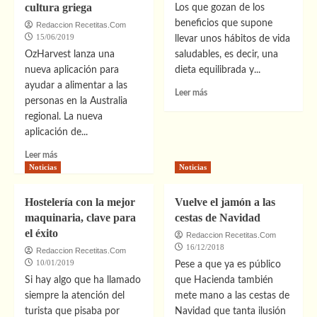
cultura griega
Los que gozan de los
beneficios que supone
Redaccion Recetitas.Com
15/06/2019
llevar unos hábitos de vida
OzHarvest lanza una
saludables, es decir, una
nueva aplicación para
dieta equilibrada y...
ayudar a alimentar a las
Leer
Leer más
personas en la Australia
más
regional. La nueva
sobre
Aceite
aplicación de...
de
Leer
Leer más
oliva,
más
Noticias
Noticias
el
sobre
secreto
Los
de
Hostelería con la mejor
Vuelve el jamón a las
alimentos
la
maquinaria, clave para
cestas de Navidad
integrales
longevidad
el éxito
son
Redaccion Recetitas.Com
alimentos
16/12/2018
Redaccion Recetitas.Com
reales
10/01/2019
Pese a que ya es público
y
Si hay algo que ha llamado
que Hacienda también
una
siempre la atención del
mete mano a las cestas de
puerta
turista que pisaba por
Navidad que tanta ilusión
de