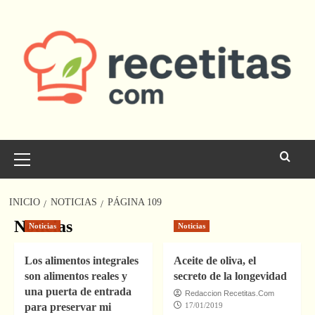
Saltar
al
contenido
Menú
principal
INICIO
NOTICIAS
PÁGINA 109
Noticias
Noticias
Noticias
Los alimentos integrales
Aceite de oliva, el
son alimentos reales y
secreto de la longevidad
una puerta de entrada
Redaccion Recetitas.Com
para preservar mi
17/01/2019