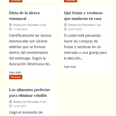
Pautas
sobre
de
¿Cuáles
Dieta de la úlcera
Qué frutas y verduras
alimentación
son
estomacal
que maduran en casa
infantil.
los
Desde
principales
Redaccion Recetitas.Com
Redaccion Recetitas.Com
el
17/06/2018
motivos
10/01/2018
nacimiento
que
Científicamente las úlceras
Si usted está pensando
hasta
llevan
estomacales son úlceras
hacer las compras de
los
a
abiertas que se forman
frutas y verduras en un
6
una
dentro del revestimiento
mercado o una granja para
meses
persona
del estómago. Según la
la elección...
a
la
Asociación Americana de...
Leer
Leer más
adopción
más
Leer
Leer más
del
sobre
más
Noticias
veganismo?
Qué
sobre
frutas
Dieta
Los alimentos perfectos
y
de
para eliminar celulitis
verduras
la
que
úlcera
Redaccion Recetitas.Com
maduran
11/07/2017
estomacal
en
Llegó el momento de
casa