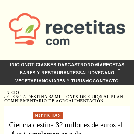
Saltar
al
contenido
INICIO
NOTICIAS
BEBIDAS
GASTRONOMÍA
RECETAS
BARES Y RESTAURANTES
SALUD
VEGANO
VEGETARIANO
VIAJES Y TURISMO
CONTACTO
INICIO
CIENCIA DESTINA 32 MILLONES DE EUROS AL PLAN
COMPLEMENTARIO DE AGROALIMENTACIÓN
NOTICIAS
Ciencia destina 32 millones de euros al