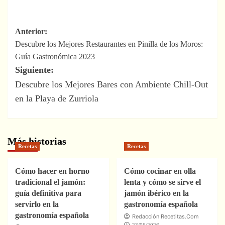
Navegación
Anterior:
Descubre los Mejores Restaurantes en Pinilla de los Moros:
de
Guía Gastronómica 2023
entradas
Siguiente:
Descubre los Mejores Bares con Ambiente Chill-Out
en la Playa de Zurriola
Más historias
Recetas
Recetas
Cómo hacer en horno
Cómo cocinar en olla
tradicional el jamón:
lenta y cómo se sirve el
guía definitiva para
jamón ibérico en la
servirlo en la
gastronomía española
gastronomía española
Redacción Recetitas.Com