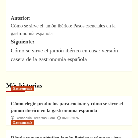
Navegación
Anterior:
Cómo se sirve el jamón ibérico: Pasos esenciales en la
de
gastronomía española
entradas
Siguiente:
Cómo se sirve el jamón ibérico en casa: versión
casera de la gastronomía española
Más historias
Gastronomía
Cómo elegir productos para cocinar y cómo se sirve el
jamón ibérico en la gastronomía española
Redacción Recetitas.Com
06/08/2026
Gastronomía
Dónde comer auténtico jamón ibérico y cómo se sirve