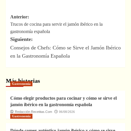
Navegación
Anterior:
Trucos de cocina para servir el jamón ibérico en la
de
gastronomía española
entradas
Siguiente:
Consejos de Chefs: Cómo se Sirve el Jamón Ibérico
en la Gastronomía Española
Más historias
Gastronomía
Cómo elegir productos para cocinar y cómo se sirve el
jamón ibérico en la gastronomía española
Redacción Recetitas.Com
06/08/2026
Gastronomía
Dónde comer auténtico jamón ibérico y cómo se sirve