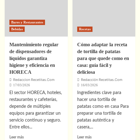
paso
en
a
horno
paso
tradicional:
para
receta
Bares y Restaurantes
hacer
casera
Bebidas
Recetas
tortilla
paso
de
a
patatas
paso
Mantenimiento regular
Cómo adaptar la receta
como
de dispensadores de
de tortilla de patatas
en
líquidos garantiza
para que quede como en
casa
higiene y eficiencia en
casa: guía fácil y
HORECA
deliciosa
Redaccion Recetitas.Com
Redacción Recetitas.Com
17/03/2026
16/03/2026
El sector HORECA, hoteles,
Ingredientes clave para
restaurantes y cafeterías,
hacer una tortilla de
depende de múltiples
patatas como en casa Para
equipos para garantizar un
preparar una tortilla de
servicio continuo y seguro.
patatas auténtica y
Entre ellos...
casera,...
Leer
Leer
Leer más
Leer más