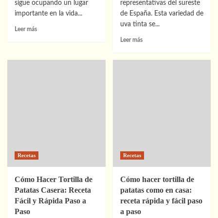
sigue ocupando un lugar
representativas del sureste
importante en la vida...
de España. Esta variedad de
uva tinta se...
Leer
Leer más
más
Leer
Leer más
sobre
más
La
sobre
cocina
El
tradicional
vino
y
Monastrell
el
y
valor
su
del
crecimiento
menú
en
diario
la
en
gastronomía
pueblos
y
Recetas
Recetas
del
el
interior
mercado
actual
Cómo Hacer Tortilla de
Cómo hacer tortilla de
Patatas Casera: Receta
patatas como en casa:
Fácil y Rápida Paso a
receta rápida y fácil paso
Paso
a paso