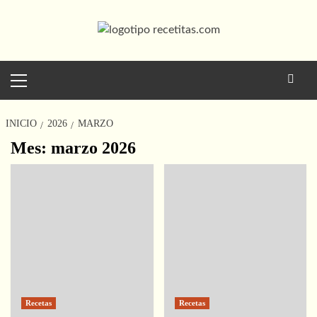
Saltar
al
contenido
Menú
principal
INICIO
2026
MARZO
Mes:
marzo 2026
Paginación
de
entradas
Recetas
Recetas