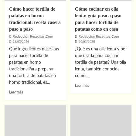
Cómo hacer tortilla de
Cómo cocinar en olla
patatas en horno
lenta: guía paso a paso
tradicional: receta casera
para hacer tortilla de
paso a paso
patatas como en casa
Redacción Recetitas.Com
Redacción Recetitas.Com
23/03/2026
20/03/2026
Qué ingredientes necesitas
¿Qué es una olla lenta y por
para hacer tortilla de
qué usarla para cocinar
patatas en horno
tortilla de patatas? Una olla
tradicionalPara preparar
lenta, también conocida
una tortilla de patatas en
como...
horno tradicional, es...
Leer
Leer más
más
Leer
Leer más
sobre
más
Cómo
sobre
cocinar
Cómo
en
hacer
olla
tortilla
lenta:
de
guía
patatas