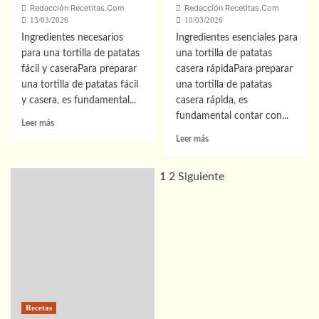
Redacción Recetitas.Com
Redacción Recetitas.Com
13/03/2026
10/03/2026
Ingredientes necesarios
Ingredientes esenciales para
para una tortilla de patatas
una tortilla de patatas
fácil y caseraPara preparar
casera rápidaPara preparar
una tortilla de patatas fácil
una tortilla de patatas
y casera, es fundamental...
casera rápida, es
fundamental contar con...
Leer
Leer más
más
Leer
Leer más
sobre
más
Cómo
sobre
Hacer
1
2
Siguiente
Cómo
Tortilla
hacer
de
tortilla
Patatas
de
Casera:
patatas
Receta
como
Fácil
en
y
casa:
Rápida
receta
Paso
rápida
Recetas
a
y