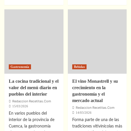
más
más
sobre
sobre
Mantenimiento
Cómo
regular
adaptar
de
la
dispensadores
receta
de
de
líquidos
tortilla
garantiza
de
higiene
patatas
y
para
eficiencia
que
Gastronomía
Bebidas
en
quede
HORECA
como
en
La cocina tradicional y el
El vino Monastrell y su
casa:
valor del menú diario en
crecimiento en la
guía
pueblos del interior
gastronomía y el
fácil
mercado actual
Redaccion Recetitas.Com
y
15/03/2026
Redaccion Recetitas.Com
deliciosa
14/03/2026
En varios pueblos del
interior de la provincia de
Forma parte de una de las
Cuenca, la gastronomía
tradiciones vitivinícolas más