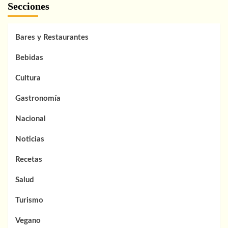
Secciones
casera:
receta
fácil
para
Bares y Restaurantes
que
quede
Bebidas
como
en
Cultura
casa
Gastronomía
Nacional
Noticias
Recetas
Salud
Turismo
Vegano