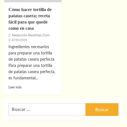
Paso
fácil
paso
Cómo hacer tortilla de
a
patatas casera: receta
paso
fácil para que quede
como en casa
Redacción Recetitas.Com
07/03/2026
Ingredientes necesarios
para preparar una tortilla
de patatas casera perfecta
Para preparar una tortilla
de patatas casera perfecta,
es fundamental...
Leer
Leer más
más
sobre
Cómo
Buscar:
hacer
tortilla
de
patatas