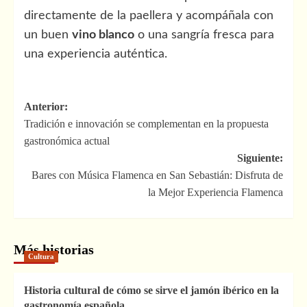
directamente de la paellera y acompáñala con
un buen
vino blanco
o una sangría fresca para
una experiencia auténtica.
Navegación
Anterior:
Tradición e innovación se complementan en la propuesta
de
gastronómica actual
entradas
Siguiente:
Bares con Música Flamenca en San Sebastián: Disfruta de
la Mejor Experiencia Flamenca
Más historias
Cultura
Historia cultural de cómo se sirve el jamón ibérico en la
gastronomía española