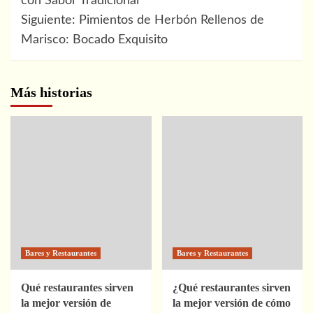
de
con Sabor Tradicional
Siguiente:
Pimientos de Herbón Rellenos de
entradas
Marisco: Bocado Exquisito
Más historias
Bares y Restaurantes
Bares y Restaurantes
Qué restaurantes sirven
¿Qué restaurantes sirven
la mejor versión de
la mejor versión de cómo