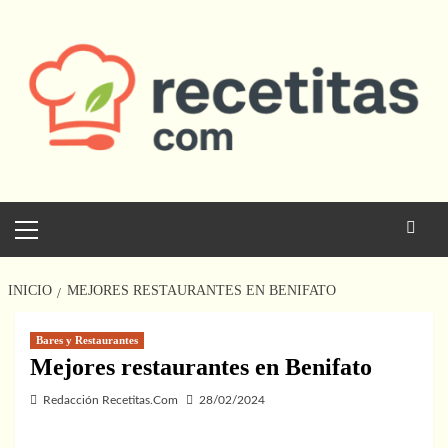
Saltar
al
contenido
Menú
principal
INICIO
MEJORES RESTAURANTES EN BENIFATO
Bares y Restaurantes
Mejores restaurantes en Benifato
Redacción Recetitas.Com
28/02/2024