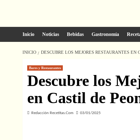
Saltar
al
contenido
Inicio
Noticias
Bebidas
Gastronomía
Recet
INICIO
DESCUBRE LOS MEJORES RESTAURANTES EN CA
Bares y Restaurantes
Descubre los Me
en Castil de Peo
Redacción Recetitas.Com
03/01/2025