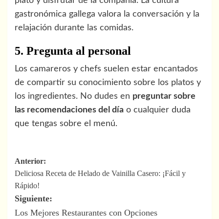
plato y disfrutar de la compañía. La cultura
gastronómica gallega valora la conversación y la
relajación durante las comidas.
5. Pregunta al personal
Los camareros y chefs suelen estar encantados
de compartir su conocimiento sobre los platos y
los ingredientes. No dudes en
preguntar sobre
las recomendaciones del día
o cualquier duda
que tengas sobre el menú.
Navegación
Anterior:
Deliciosa Receta de Helado de Vainilla Casero: ¡Fácil y
de
Rápido!
entradas
Siguiente:
Los Mejores Restaurantes con Opciones