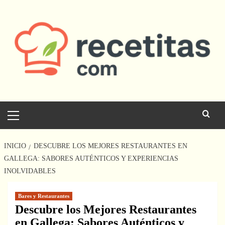
Saltar
al
contenido
Menú
principal
INICIO
DESCUBRE LOS MEJORES RESTAURANTES EN
GALLEGA: SABORES AUTÉNTICOS Y EXPERIENCIAS
INOLVIDABLES
Bares y Restaurantes
Descubre los Mejores Restaurantes
en Gallega: Sabores Auténticos y