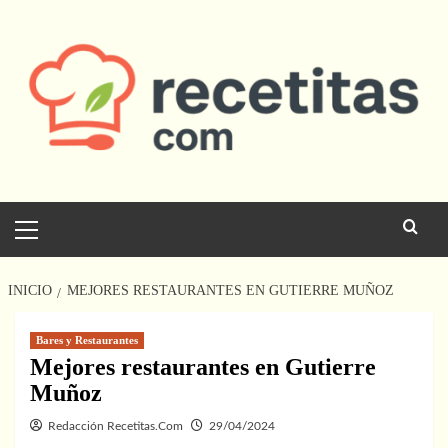
Saltar
al
contenido
Menú
principal
INICIO
MEJORES RESTAURANTES EN GUTIERRE MUÑOZ
Bares y Restaurantes
Mejores restaurantes en Gutierre
Muñoz
Redacción Recetitas.Com
29/04/2024