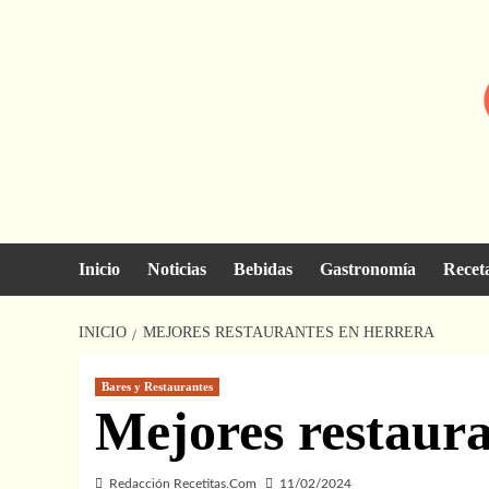
Saltar
al
contenido
Inicio
Noticias
Bebidas
Gastronomía
Recet
INICIO
MEJORES RESTAURANTES EN HERRERA
Bares y Restaurantes
Mejores restaur
Redacción Recetitas.Com
11/02/2024