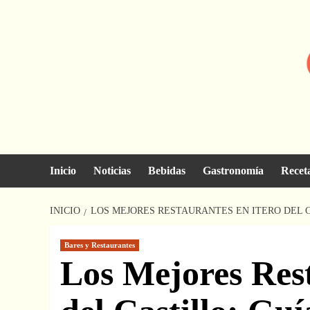
Saltar
al
contenido
Inicio
Noticias
Bebidas
Gastronomía
Recet
INICIO
LOS MEJORES RESTAURANTES EN ITERO DEL C
Bares y Restaurantes
Los Mejores Rest