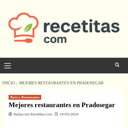
Saltar
al
contenido
Menú
principal
INICIO
MEJORES RESTAURANTES EN PRADOSEGAR
Bares y Restaurantes
Mejores restaurantes en Pradosegar
Redacción Recetitas.Com
19/05/2024