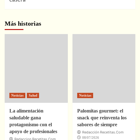
casera
Más historias
Noticias
Salud
Noticias
La alimentación
Palomitas gourmet: el
saludable gana
snack que reinventa los
protagonismo con el
sabores de siempre
apoyo de profesionales
Redacción Recetitas.Com
08/07/2026
Redaccion Recetitas.Com