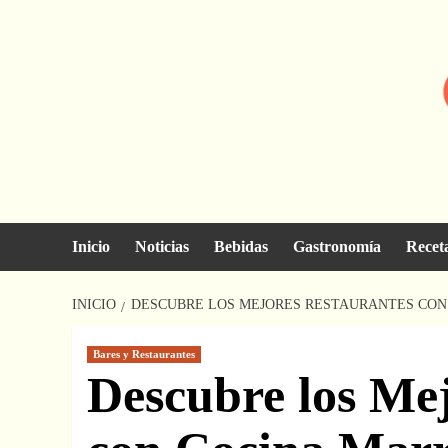
Saltar
al
contenido
Inicio
Noticias
Bebidas
Gastronomía
Recet
INICIO
DESCUBRE LOS MEJORES RESTAURANTES CON 
Bares y Restaurantes
Descubre los Me