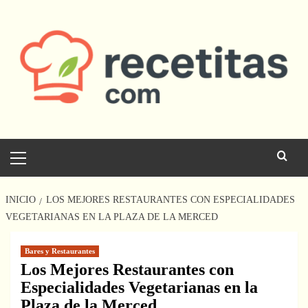
Saltar
al
contenido
Menú
principal
INICIO
LOS MEJORES RESTAURANTES CON ESPECIALIDADES
VEGETARIANAS EN LA PLAZA DE LA MERCED
Bares y Restaurantes
Los Mejores Restaurantes con
Especialidades Vegetarianas en la
Plaza de la Merced