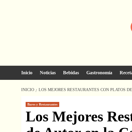
Saltar
al
contenido
Inicio
Noticias
Bebidas
Gastronomía
Recet
INICIO
LOS MEJORES RESTAURANTES CON PLATOS DE 
Bares y Restaurantes
Los Mejores Rest