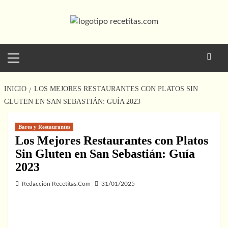
Saltar
al
contenido
Menú
principal
INICIO
LOS MEJORES RESTAURANTES CON PLATOS SIN
GLUTEN EN SAN SEBASTIÁN: GUÍA 2023
Bares y Restaurantes
Los Mejores Restaurantes con Platos
Sin Gluten en San Sebastián: Guía
2023
Redacción Recetitas.Com
31/01/2025