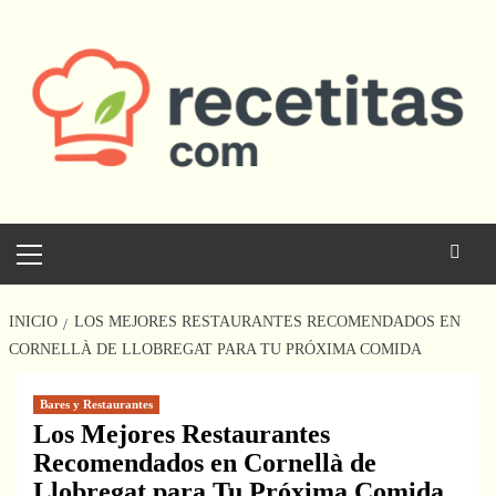
Saltar
al
contenido
Menú
principal
INICIO
LOS MEJORES RESTAURANTES RECOMENDADOS EN
CORNELLÀ DE LLOBREGAT PARA TU PRÓXIMA COMIDA
Bares y Restaurantes
Los Mejores Restaurantes
Recomendados en Cornellà de
Llobregat para Tu Próxima Comida