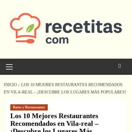
Saltar
al
contenido
Menú
principal
INICIO
LOS 10 MEJORES RESTAURANTES RECOMENDADOS
EN VILA-REAL – ¡DESCUBRE LOS LUGARES MÁS POPULARES!
Bares y Restaurantes
Los 10 Mejores Restaurantes
Recomendados en Vila-real –
¡Descubre los Lugares Más