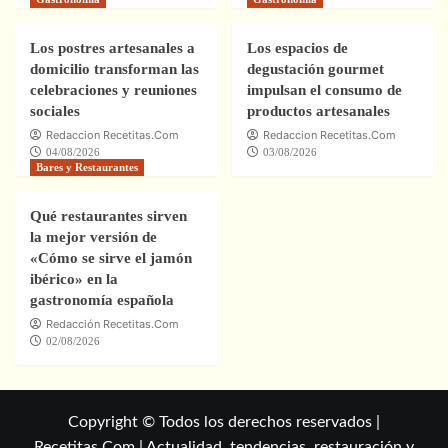
Los postres artesanales a
Los espacios de
domicilio transforman las
degustación gourmet
celebraciones y reuniones
impulsan el consumo de
sociales
productos artesanales
Redaccion Recetitas.Com
Redaccion Recetitas.Com
04/08/2026
03/08/2026
Bares y Restaurantes
Qué restaurantes sirven
la mejor versión de
«Cómo se sirve el jamón
ibérico» en la
gastronomía española
Redacción Recetitas.Com
02/08/2026
Copyright © Todos los derechos reservados |
Recetitas.Com | Actualidad, tendencias, restauración y