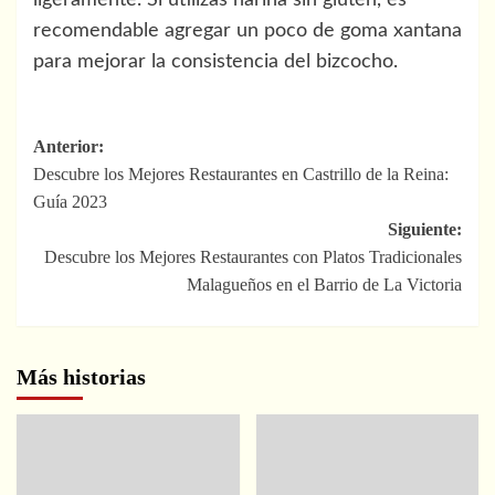
ligeramente. Si utilizas harina sin gluten, es
recomendable agregar un poco de goma xantana
para mejorar la consistencia del bizcocho.
Navegación
Anterior:
Descubre los Mejores Restaurantes en Castrillo de la Reina:
de
Guía 2023
entradas
Siguiente:
Descubre los Mejores Restaurantes con Platos Tradicionales
Malagueños en el Barrio de La Victoria
Más historias