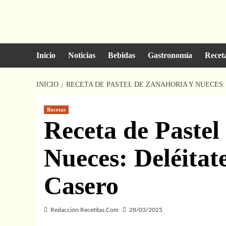
Saltar
al
contenido
Inicio
Noticias
Bebidas
Gastronomía
Recet
INICIO
RECETA DE PASTEL DE ZANAHORIA Y NUECES:
Recetas
Receta de Pastel
Nueces: Deléitat
Casero
Redacción Recetitas.Com
28/03/2025