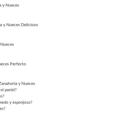
a y Nueces
ia y Nueces Delicioso
y Nueces
ueces Perfecto
 Zanahoria y Nueces
 el pastel?
co?
úmedo y esponjoso?
ces?