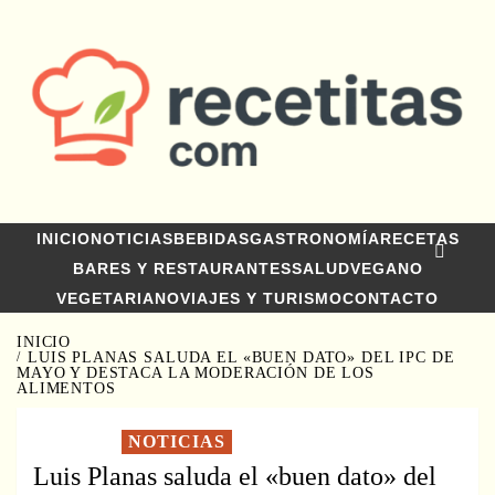
Saltar
al
contenido
INICIO
NOTICIAS
BEBIDAS
GASTRONOMÍA
RECETAS
BARES Y RESTAURANTES
SALUD
VEGANO
VEGETARIANO
VIAJES Y TURISMO
CONTACTO
INICIO
LUIS PLANAS SALUDA EL «BUEN DATO» DEL IPC DE
MAYO Y DESTACA LA MODERACIÓN DE LOS
ALIMENTOS
NOTICIAS
Luis Planas saluda el «buen dato» del