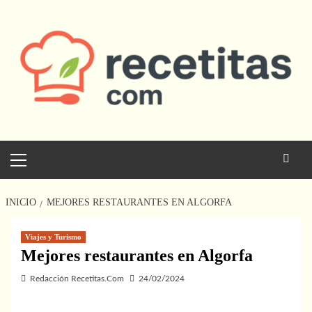
Saltar
al
contenido
Menú
principal
INICIO
MEJORES RESTAURANTES EN ALGORFA
Viajes y Turismo
Mejores restaurantes en Algorfa
Redacción Recetitas.Com
24/02/2024