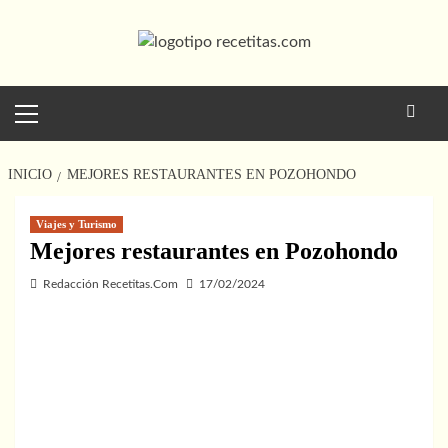
Saltar
al
contenido
Menú
principal
INICIO
MEJORES RESTAURANTES EN POZOHONDO
Viajes y Turismo
Mejores restaurantes en Pozohondo
Redacción Recetitas.Com
17/02/2024