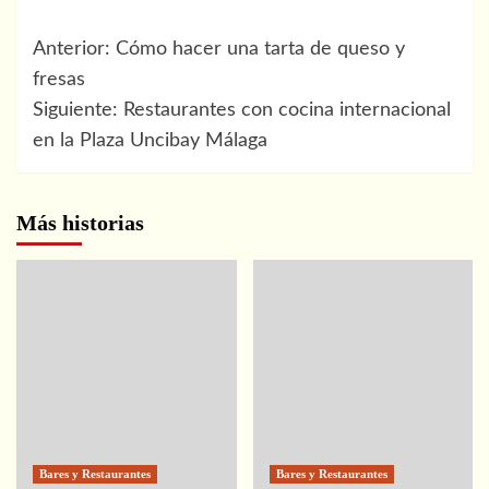
Navegación
Anterior:
Cómo hacer una tarta de queso y
de
fresas
Siguiente:
Restaurantes con cocina internacional
entradas
en la Plaza Uncibay Málaga
Más historias
Bares y Restaurantes
Bares y Restaurantes