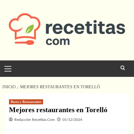
Saltar
al
contenido
Menú
principal
INICIO
MEJORES RESTAURANTES EN TORELLÓ
Bares y Restaurantes
Mejores restaurantes en Torelló
Redacción Recetitas.Com
01/12/2024