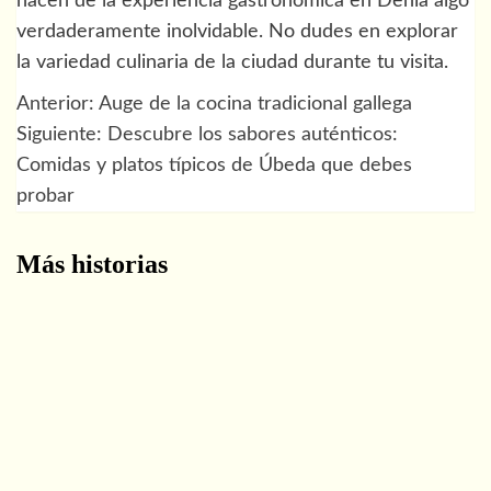
hacen de la experiencia gastronómica en Denia algo
verdaderamente inolvidable. No dudes en explorar
la variedad culinaria de la ciudad durante tu visita.
Anterior:
Auge de la cocina tradicional gallega
Navegación
Siguiente:
Descubre los sabores auténticos:
de
Comidas y platos típicos de Úbeda que debes
probar
entradas
Más historias