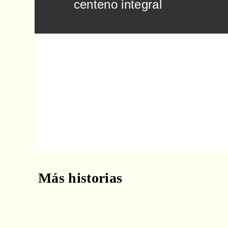
centeno integral
Siguiente:
Tres de cada cuatro aliment
Eroski analizados por Facu
Más historias