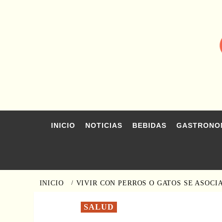
Saltar
al
contenido
INICIO
NOTICIAS
BEBIDAS
GASTRONO
INICIO
VIVIR CON PERROS O GATOS SE ASOCI
SALUD