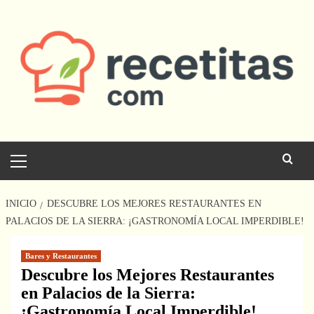
Saltar
al
contenido
Menú
principal
INICIO
DESCUBRE LOS MEJORES RESTAURANTES EN
PALACIOS DE LA SIERRA: ¡GASTRONOMÍA LOCAL IMPERDIBLE!
Bares y Restaurantes
Descubre los Mejores Restaurantes
en Palacios de la Sierra:
¡Gastronomía Local Imperdible!