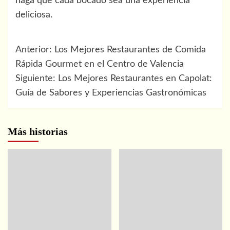
haga que cada bocado sea una experiencia
deliciosa.
Navegación
Anterior:
Los Mejores Restaurantes de Comida
de
Rápida Gourmet en el Centro de Valencia
Siguiente:
Los Mejores Restaurantes en Capolat:
entradas
Guía de Sabores y Experiencias Gastronómicas
Más historias