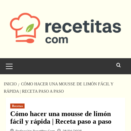
Saltar
al
contenido
Menú
principal
INICIO
CÓMO HACER UNA MOUSSE DE LIMÓN FÁCIL Y
RÁPIDA | RECETA PASO A PASO
Recetas
Cómo hacer una mousse de limón
fácil y rápida | Receta paso a paso
Redacción Recetitas.Com
28/06/2025