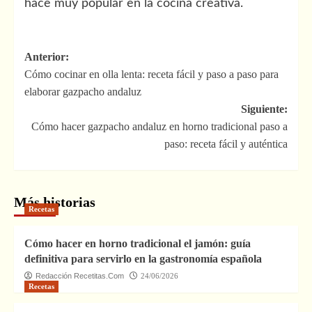
hace muy popular en la cocina creativa.
Navegación
Anterior:
Cómo cocinar en olla lenta: receta fácil y paso a paso para
de
elaborar gazpacho andaluz
entradas
Siguiente:
Cómo hacer gazpacho andaluz en horno tradicional paso a
paso: receta fácil y auténtica
Más historias
Recetas
Cómo hacer en horno tradicional el jamón: guía
definitiva para servirlo en la gastronomía española
Redacción Recetitas.Com
24/06/2026
Recetas